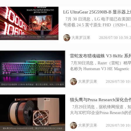
LG UltraGear 25G590B-B 显
  7月 30 日消息，LG 电子现已在美国官
号搭载 24.5 英寸原生 FHD（1920×1...
大果罗汉果
2026/07/30 10:59:
雷蛇发布猎魂磁蛛 V3 8kHz 系
 7月30日消息，Razer（雷蛇）
名称为 Huntsman V3 HE Magnet
大果罗汉果
2026/07/30 10
猫头鹰与Prusa Research
  7月29日消息，据机锋网报道，
大与3D打印企业Prusa Researc
大果罗汉果
2026/07/30 10