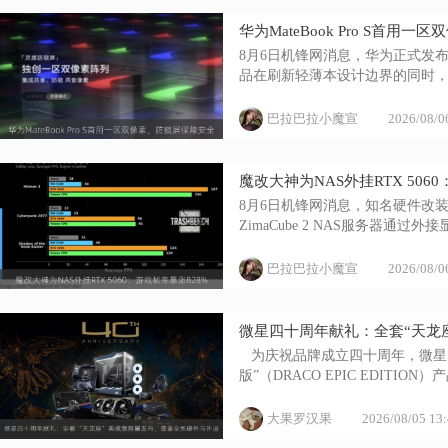
华为MateBook Pro S首用
8月6日机锋网消息，华为正式发布旗下
品在刷新轻薄本设计边界的同时，搭
巴拉巴拉小魔宣
2026/08/0
魔改大神为NAS外挂RTX 506
8月6日机锋网消息，知名硬件改装大
ZimaCube 2 NAS服务器通过
巴拉巴拉小魔宣
2026/08/0
微星四十周年献礼：全套“天龙
   为庆祝品牌成立四十周年，微
版”（DRACO EPIC EDITI
大果罗汉果
2026/08/05 13