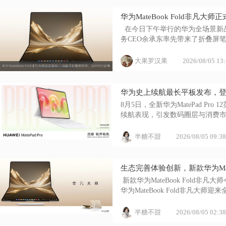
华为MateBook Fold非凡大
  在今日下午举行的华为全场景
务CEO余承东率先带来了折叠屏笔记本M
大果罗汉果
2026/08/05 13
华为史上续航最长平板发布，登
8月5日，全新华为MatePad P
续航表现，引发数码圈层与消费市场
半糖不甜
2026/08/05 09:38
生态完善体验创新，新款华为Mate
 新款华为MateBook Fold
华为MateBook Fold非凡大师
半糖不甜
2026/08/05 02:38