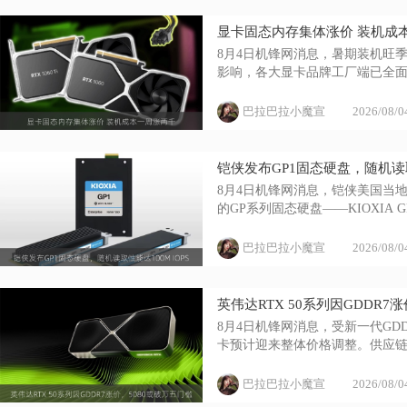
显卡固态内存集体涨价 装机成
8月4日机锋网消息，暑期装机旺
影响，各大显卡品牌工厂端已全
给...
巴拉巴拉小魔宣
2026/08/0
铠侠发布GP1固态硬盘，随机读取性
8月4日机锋网消息，铠侠美国当
的GP系列固态硬盘——KIOXIA G
巴拉巴拉小魔宣
2026/08/0
英伟达RTX 50系列因GDDR7
8月4日机锋网消息，受新一代GDD
卡预计迎来整体价格调整。供应链最
巴拉巴拉小魔宣
2026/08/0