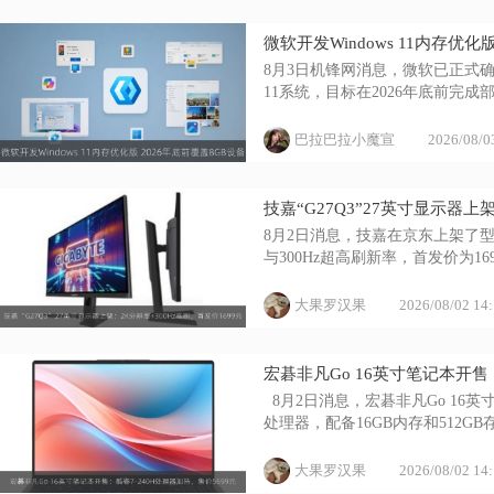
微软开发Windows 11内存优化
8月3日机锋网消息，微软已正式确认
11系统，目标在2026年底前完成
巴拉巴拉小魔宣
2026/08/0
技嘉“G27Q3”27英寸显示器上
8月2日消息，技嘉在京东上架了型号
与300Hz超高刷新率，首发价为16
大果罗汉果
2026/08/02 14
宏碁非凡Go 16英寸笔记本开售：
  8月2日消息，宏碁非凡Go 16
处理器，配备16GB内存和512GB存
大果罗汉果
2026/08/02 14