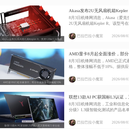
Akasa发布2U无风扇机箱Keple
8月3日机锋网消息，Akasa（
2U无风扇机箱Kepler R。该型号在标
巴拉巴拉小魔宣
2026/08/0
AMD显卡8月起全面涨价，部分
8月3日机锋网消息，AMD已正式
格，整体涨幅不低于10%。据供应
巴拉巴拉小魔宣
2026/08/0
联想13款AI PC获国标L3认
8月3日机锋网消息，工业和信息
分级》L3级智能化测试的产品名单
巴拉巴拉小魔宣
2026/08/0